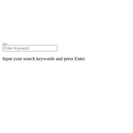
2020 Vernon Street, San Diego
+ (760) 707-4815
|
M:
info@noize.com
MADE BY
TRUE THEMES
.
Input your search keywords and press Enter.